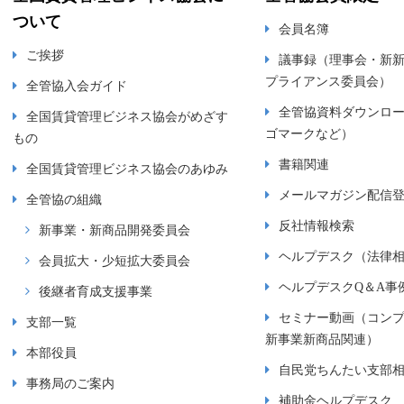
ついて
会員名簿
ご挨拶
議事録（理事会・新
プライアンス委員会）
全管協入会ガイド
全管協資料ダウンロ
全国賃貸管理ビジネス協会がめざす
ゴマークなど）
もの
書籍関連
全国賃貸管理ビジネス協会のあゆみ
メールマガジン配信
全管協の組織
反社情報検索
新事業・新商品開発委員会
ヘルプデスク（法律
会員拡大・少短拡大委員会
ヘルプデスクQ＆A事
後継者育成支援事業
セミナー動画（コン
支部一覧
新事業新商品関連）
本部役員
自民党ちんたい支部
事務局のご案内
補助金ヘルプデスク