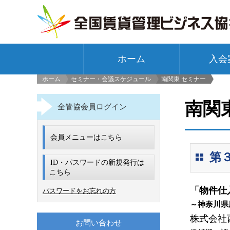
ホーム
入会
ホーム
セミナー・会議スケジュール
南関東 セミナー
>
南関
全管協会員ログイン
会員メニューはこちら
第３
ID・パスワードの新規発行は
こちら
「物件仕
パスワードをお忘れの方
～神奈川県
株式会社
お問い合わせ