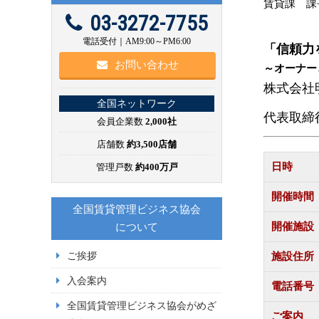
賃貸課 課
03-3272-7755
電話受付｜AM9:00～PM6:00
「信頼力
お問い合わせ
～オーナー
株式会社
全国ネットワーク
代表取締
会員企業数
2,000社
店舗数
約3,500店舗
日時
管理戸数
約400万戸
開催時間
全国賃貸管理ビジネス協会
開催施設
について
ご挨拶
施設住所
入会案内
電話番号
全国賃貸管理ビジネス協会がめざ
ご案内