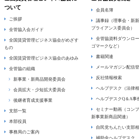
ついて
会員名簿
ご挨拶
議事録（理事会・新
プライアンス委員会）
全管協入会ガイド
全管協資料ダウンロ
全国賃貸管理ビジネス協会がめざす
ゴマークなど）
もの
書籍関連
全国賃貸管理ビジネス協会のあゆみ
メールマガジン配信
全管協の組織
反社情報検索
新事業・新商品開発委員会
ヘルプデスク（法律
会員拡大・少短拡大委員会
ヘルプデスクQ＆A事
後継者育成支援事業
セミナー動画（コン
支部一覧
新事業新商品関連）
本部役員
自民党ちんたい支部
事務局のご案内
補助金ヘルプデスク