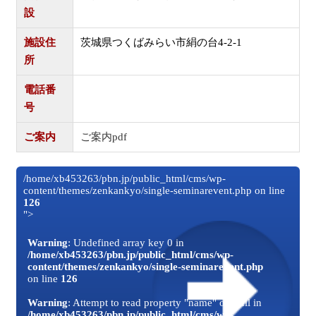
設
施設住
茨城県つくばみらい市絹の台4-2-1
所
電話番
号
ご案内
ご案内pdf
/home/xb453263/pbn.jp/public_html/cms/wp-
content/themes/zenkankyo/single-seminarevent.php on line
126
">
Warning
: Undefined array key 0 in
/home/xb453263/pbn.jp/public_html/cms/wp-
content/themes/zenkankyo/single-seminarevent.php
on line
126
Warning
: Attempt to read property "name" on null in
/home/xb453263/pbn.jp/public_html/cms/wp-