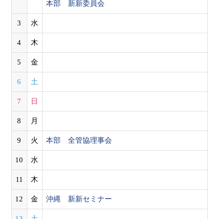
本部 新新委員会
3
水
4
木
5
金
6
土
7
日
8
月
9
火
本部 全管協理事会
10
水
11
木
12
金
沖縄 新新セミナー
13
土