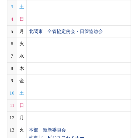
3
土
4
日
5
月
北関東 全管協定例会・日管協総会
6
火
7
水
8
木
9
金
10
土
11
日
12
月
13
火
本部 新新委員会
南東北 ビジネスセミナー