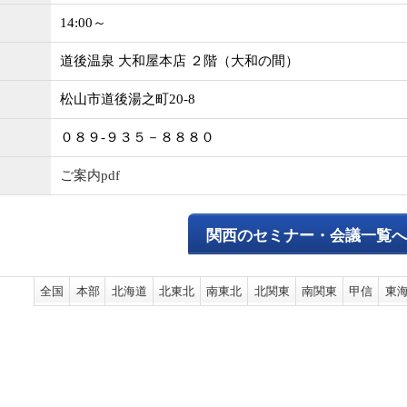
14:00～
道後温泉 大和屋本店 ２階（大和の間）
松山市道後湯之町20-8
０８９-９３５－８８８０
ご案内pdf
関西のセミナー・会議一覧
全国
本部
北海道
北東北
南東北
北関東
南関東
甲信
東