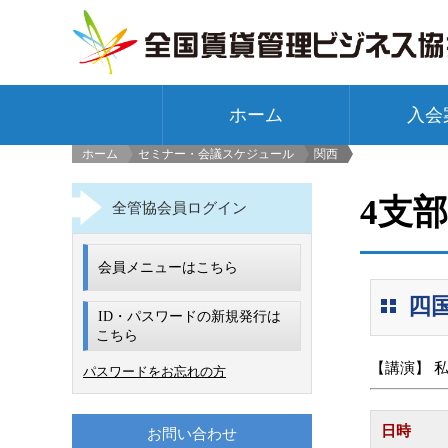
ホーム
入会
ホーム
セミナー・会議スケジュール
関西
>
4支
全管協会員ログイン
会員メニューはこちら
四
ID・パスワードの新規発行は
こちら
【講演】 
パスワードをお忘れの方
日時
お問い合わせ