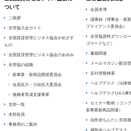
ついて
会員名簿
ご挨拶
議事録（理事会・新
プライアンス委員会）
全管協入会ガイド
全管協資料ダウンロ
全国賃貸管理ビジネス協会がめざす
ゴマークなど）
もの
書籍関連
全国賃貸管理ビジネス協会のあゆみ
メールマガジン配信
全管協の組織
反社情報検索
新事業・新商品開発委員会
ヘルプデスク（法律
会員拡大・少短拡大委員会
ヘルプデスクQ＆A事
後継者育成支援事業
セミナー動画（コン
支部一覧
新事業新商品関連）
本部役員
自民党ちんたい支部
事務局のご案内
補助金ヘルプデスク