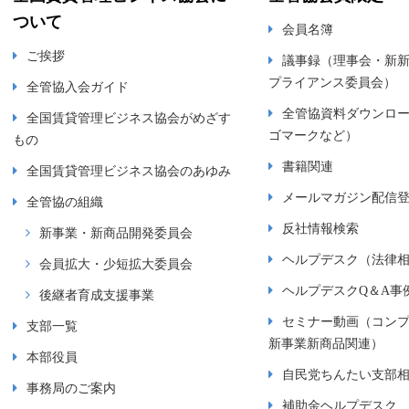
ついて
会員名簿
ご挨拶
議事録（理事会・新
プライアンス委員会）
全管協入会ガイド
全管協資料ダウンロ
全国賃貸管理ビジネス協会がめざす
ゴマークなど）
もの
書籍関連
全国賃貸管理ビジネス協会のあゆみ
メールマガジン配信
全管協の組織
反社情報検索
新事業・新商品開発委員会
ヘルプデスク（法律
会員拡大・少短拡大委員会
ヘルプデスクQ＆A事
後継者育成支援事業
セミナー動画（コン
支部一覧
新事業新商品関連）
本部役員
自民党ちんたい支部
事務局のご案内
補助金ヘルプデスク