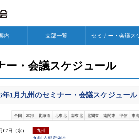
案内
支部一覧
セミナー・会議ス
ナー・会議スケジュール
026年1月九州のセミナー・会議スケジュール
全国
本部
北海道
北東北
南東北
北関東
南関東
甲信
東
1月07日（水）
九州
九州 支部定例会