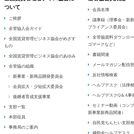
ついて
会員名簿
ご挨拶
議事録（理事会・新
プライアンス委員会）
全管協入会ガイド
全管協資料ダウンロ
全国賃貸管理ビジネス協会がめざす
ゴマークなど）
もの
書籍関連
全国賃貸管理ビジネス協会のあゆみ
メールマガジン配信
全管協の組織
反社情報検索
新事業・新商品開発委員会
ヘルプデスク（法律
会員拡大・少短拡大委員会
ヘルプデスクQ＆A事
後継者育成支援事業
セミナー動画（コン
支部一覧
新事業新商品関連）
本部役員
自民党ちんたい支部
事務局のご案内
補助金ヘルプデスク