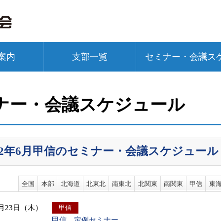
案内
支部一覧
セミナー・会議ス
ナー・会議スケジュール
022年6月甲信のセミナー・会議スケジュール
全国
本部
北海道
北東北
南東北
北関東
南関東
甲信
東
6月23日（木）
甲信
甲信 定例セミナー