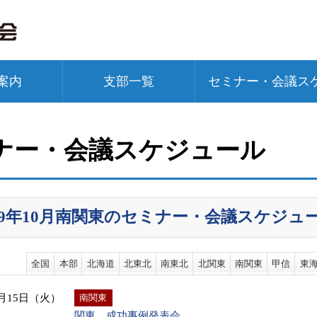
案内
支部一覧
セミナー・会議ス
ナー・会議スケジュール
019年10月南関東のセミナー・会議スケジュ
全国
本部
北海道
北東北
南東北
北関東
南関東
甲信
東
0月15日（火）
南関東
関東 成功事例発表会