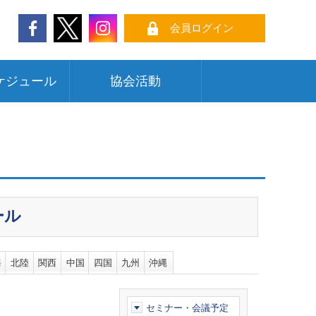
会員ログイン
ケジュール
協会活動
ール
海
北陸
関西
中国
四国
九州
沖縄
セミナー・会議予定