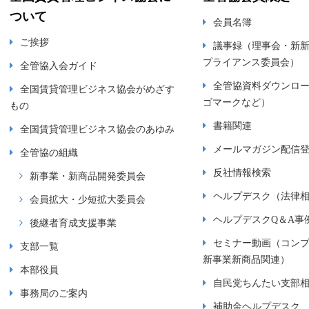
ついて
会員名簿
ご挨拶
議事録（理事会・新
プライアンス委員会）
全管協入会ガイド
全管協資料ダウンロ
全国賃貸管理ビジネス協会がめざす
ゴマークなど）
もの
書籍関連
全国賃貸管理ビジネス協会のあゆみ
メールマガジン配信
全管協の組織
反社情報検索
新事業・新商品開発委員会
ヘルプデスク（法律
会員拡大・少短拡大委員会
ヘルプデスクQ＆A事
後継者育成支援事業
セミナー動画（コン
支部一覧
新事業新商品関連）
本部役員
自民党ちんたい支部
事務局のご案内
補助金ヘルプデスク