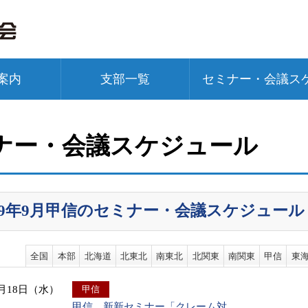
案内
支部一覧
セミナー・会議ス
ナー・会議スケジュール
019年9月甲信のセミナー・会議スケジュール
全国
本部
北海道
北東北
南東北
北関東
南関東
甲信
東
9月18日（水）
甲信
甲信 新新セミナー「クレーム対