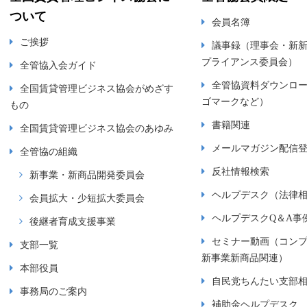
ついて
会員名簿
ご挨拶
議事録（理事会・新
プライアンス委員会）
全管協入会ガイド
全管協資料ダウンロ
全国賃貸管理ビジネス協会がめざす
ゴマークなど）
もの
書籍関連
全国賃貸管理ビジネス協会のあゆみ
メールマガジン配信
全管協の組織
反社情報検索
新事業・新商品開発委員会
ヘルプデスク（法律
会員拡大・少短拡大委員会
ヘルプデスクQ＆A事
後継者育成支援事業
セミナー動画（コン
支部一覧
新事業新商品関連）
本部役員
自民党ちんたい支部
事務局のご案内
補助金ヘルプデスク