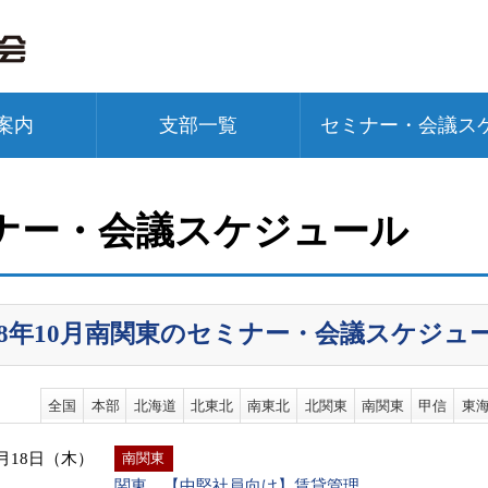
案内
支部一覧
セミナー・会議ス
ナー・会議スケジュール
018年10月南関東のセミナー・会議スケジュ
全国
本部
北海道
北東北
南東北
北関東
南関東
甲信
東
0月18日（木）
南関東
関東 【中堅社員向け】賃貸管理