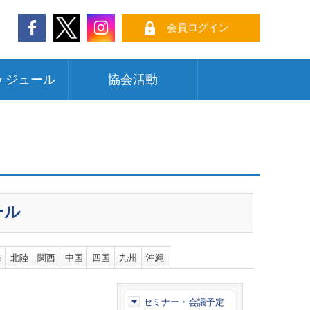
会員ログイン
ケジュール
協会活動
ール
海
北陸
関西
中国
四国
九州
沖縄
セミナー・会議予定