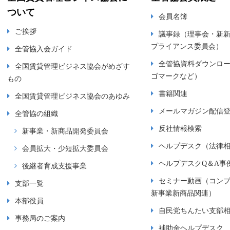
ついて
会員名簿
ご挨拶
議事録（理事会・新
プライアンス委員会）
全管協入会ガイド
全管協資料ダウンロ
全国賃貸管理ビジネス協会がめざす
ゴマークなど）
もの
書籍関連
全国賃貸管理ビジネス協会のあゆみ
メールマガジン配信
全管協の組織
反社情報検索
新事業・新商品開発委員会
ヘルプデスク（法律
会員拡大・少短拡大委員会
ヘルプデスクQ＆A事
後継者育成支援事業
セミナー動画（コン
支部一覧
新事業新商品関連）
本部役員
自民党ちんたい支部
事務局のご案内
補助金ヘルプデスク