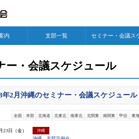
案内
支部一覧
セミナー・会議ス
ナー・会議スケジュール
018年2月沖縄のセミナー・会議スケジュール
全国
本部
北海道
北東北
南東北
北関東
南関東
甲信
東
2月23日（金）
沖縄
沖縄 支部定例会