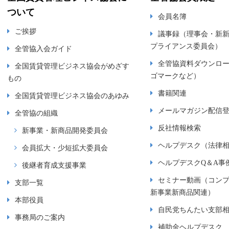
ついて
会員名簿
ご挨拶
議事録（理事会・新
プライアンス委員会）
全管協入会ガイド
全管協資料ダウンロ
全国賃貸管理ビジネス協会がめざす
ゴマークなど）
もの
書籍関連
全国賃貸管理ビジネス協会のあゆみ
メールマガジン配信
全管協の組織
反社情報検索
新事業・新商品開発委員会
ヘルプデスク（法律
会員拡大・少短拡大委員会
ヘルプデスクQ＆A事
後継者育成支援事業
セミナー動画（コン
支部一覧
新事業新商品関連）
本部役員
自民党ちんたい支部
事務局のご案内
補助金ヘルプデスク