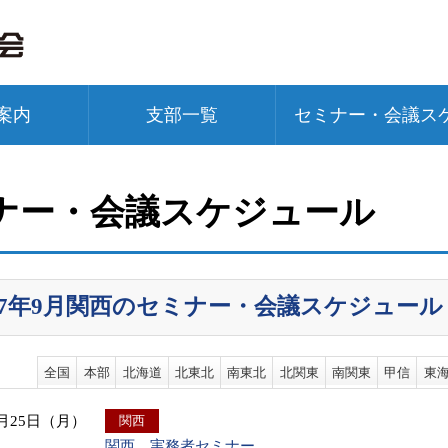
案内
支部一覧
セミナー・会議ス
ナー・会議スケジュール
017年9月関西のセミナー・会議スケジュール
全国
本部
北海道
北東北
南東北
北関東
南関東
甲信
東
9月25日（月）
関西
関西 実務者セミナー