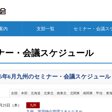
案内
支部一覧
セミナー・会議ス
ナー・会議スケジュール
015年6月九州のセミナー・会議スケジュール
全国
本部
北海道
北東北
南東北
北関東
南関東
甲信
東
6月25日（木）
九州
九州 賃貸仲介管理スキルＵＰセ