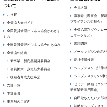
ついて
会員名簿
ご挨拶
議事録（理事会・新
プライアンス委員会）
全管協入会ガイド
全管協資料ダウンロ
全国賃貸管理ビジネス協会がめざす
ゴマークなど）
もの
書籍関連
全国賃貸管理ビジネス協会のあゆみ
メールマガジン配信
全管協の組織
反社情報検索
新事業・新商品開発委員会
ヘルプデスク（法律
会員拡大・少短拡大委員会
ヘルプデスクQ＆A事
後継者育成支援事業
セミナー動画（コン
支部一覧
新事業新商品関連）
本部役員
自民党ちんたい支部
事務局のご案内
補助金ヘルプデスク