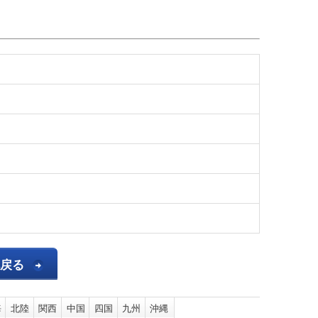
へ戻る
海
北陸
関西
中国
四国
九州
沖縄