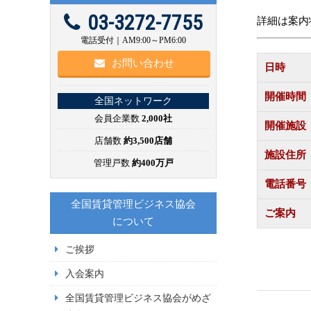
03-3272-7755
詳細は案内
電話受付｜AM9:00～PM6:00
お問い合わせ
日時
開催時間
全国ネットワーク
会員企業数
2,000社
開催施設
店舗数
約3,500店舗
施設住所
管理戸数
約400万戸
電話番号
全国賃貸管理ビジネス協会
ご案内
について
ご挨拶
入会案内
全国賃貸管理ビジネス協会がめざ