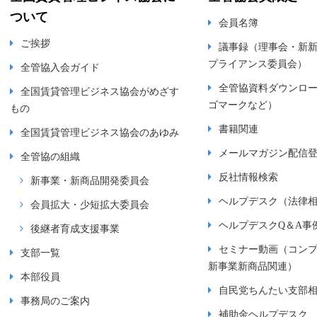
ついて
会員名簿
ご挨拶
議事録（理事会・新
プライアンス委員会）
全管協入会ガイド
全管協資料ダウンロ
全国賃貸管理ビジネス協会がめざす
ゴマークなど）
もの
書籍関連
全国賃貸管理ビジネス協会のあゆみ
メールマガジン配信
全管協の組織
反社情報検索
新事業・新商品開発委員会
ヘルプデスク（法律
会員拡大・少短拡大委員会
ヘルプデスクQ＆A事
後継者育成支援事業
セミナー動画（コン
支部一覧
新事業新商品関連）
本部役員
自民党ちんたい支部
事務局のご案内
補助金ヘルプデスク