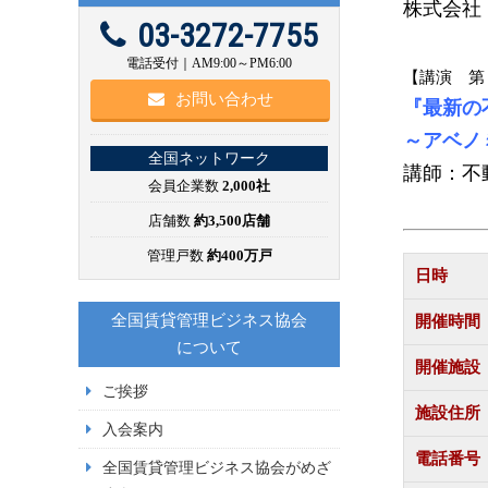
株式会社
03-3272-7755
電話受付｜AM9:00～PM6:00
【講演 第２
お問い合わせ
『最新の
～アベノ
全国ネットワーク
講師：不
会員企業数
2,000社
店舗数
約3,500店舗
管理戸数
約400万戸
日時
全国賃貸管理ビジネス協会
開催時間
について
開催施設
ご挨拶
施設住所
入会案内
電話番号
全国賃貸管理ビジネス協会がめざ