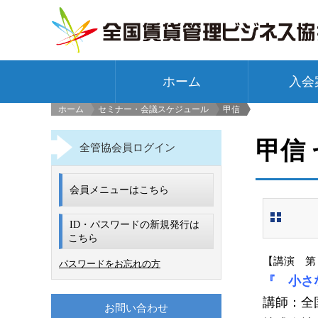
ホーム
入会
ホーム
セミナー・会議スケジュール
甲信
>
甲信
全管協会員ログイン
会員メニューはこちら
ID・パスワードの新規発行は
こちら
【講演 第１
パスワードをお忘れの方
『 小さ
講師：全
お問い合わせ