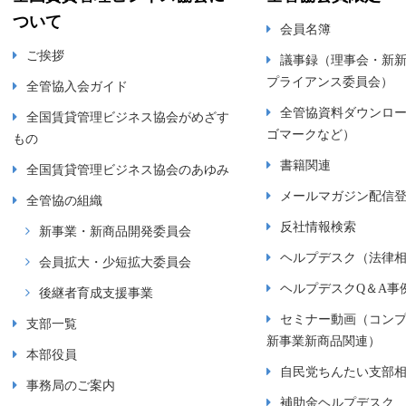
ついて
会員名簿
ご挨拶
議事録（理事会・新
プライアンス委員会）
全管協入会ガイド
全管協資料ダウンロ
全国賃貸管理ビジネス協会がめざす
ゴマークなど）
もの
書籍関連
全国賃貸管理ビジネス協会のあゆみ
メールマガジン配信
全管協の組織
反社情報検索
新事業・新商品開発委員会
ヘルプデスク（法律
会員拡大・少短拡大委員会
ヘルプデスクQ＆A事
後継者育成支援事業
セミナー動画（コン
支部一覧
新事業新商品関連）
本部役員
自民党ちんたい支部
事務局のご案内
補助金ヘルプデスク