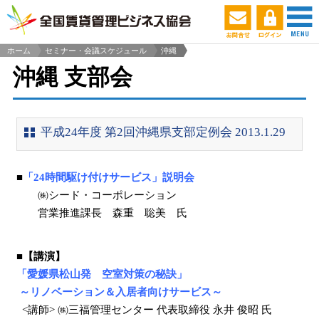
ホーム
セミナー・会議スケジュール
沖縄
>
沖縄 支部会
平成24年度 第2回沖縄県支部定例会 2013.1.29
■
「24時間駆け付けサービス」説明会
㈱シード・コーポレーション
営業推進課長 森重 聡美 氏
■【講演】
「愛媛県松山発 空室対策の秘訣」
～リノベーション＆入居者向けサービス～
<講師> ㈱三福管理センター 代表取締役 永井 俊昭 氏