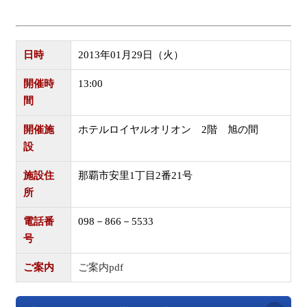
日時
2013年01月29日（火）
開催時
13:00
間
開催施
ホテルロイヤルオリオン 2階 旭の間
設
施設住
那覇市安里1丁目2番21号
所
電話番
098－866－5533
号
ご案内
ご案内pdf