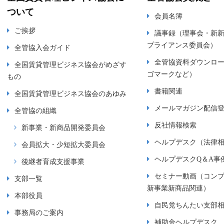
ついて
会員名簿
ご挨拶
議事録（理事会・新
プライアンス委員会）
全管協入会ガイド
全管協資料ダウンロ
全国賃貸管理ビジネス協会がめざす
ゴマークなど）
もの
書籍関連
全国賃貸管理ビジネス協会のあゆみ
メールマガジン配信
全管協の組織
反社情報検索
新事業・新商品開発委員会
ヘルプデスク（法律
会員拡大・少短拡大委員会
ヘルプデスクQ＆A事
後継者育成支援事業
セミナー動画（コン
支部一覧
新事業新商品関連）
本部役員
自民党ちんたい支部
事務局のご案内
補助金ヘルプデスク