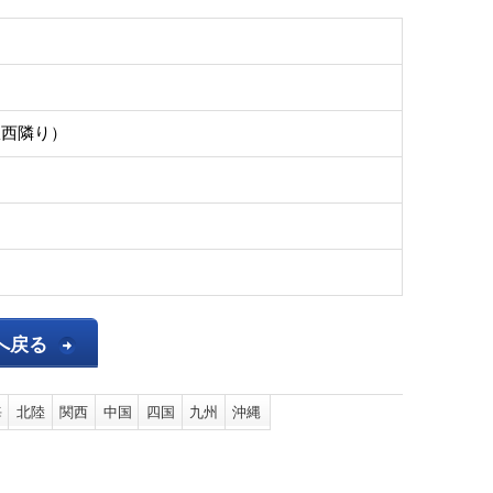
駅西隣り）
へ戻る
海
北陸
関西
中国
四国
九州
沖縄