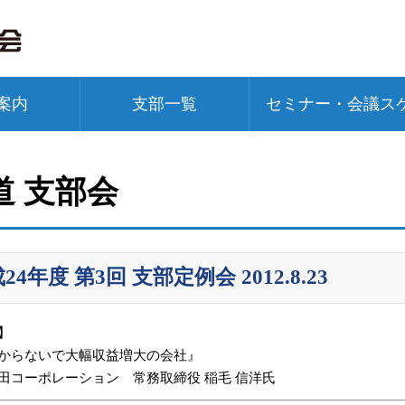
案内
支部一覧
セミナー・会議ス
道 支部会
24年度 第3回 支部定例会 2012.8.23
】
からないで大幅収益増大の会社』
田コーポレーション 常務取締役 稲毛 信洋氏