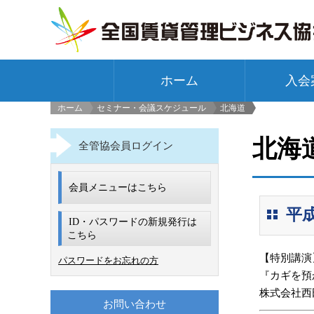
ホーム
入会
ホーム
セミナー・会議スケジュール
北海道
>
北海
全管協会員ログイン
会員メニューはこちら
平成
ID・パスワードの新規発行は
こちら
【特別講演
パスワードをお忘れの方
『カギを預
株式会社西
お問い合わせ