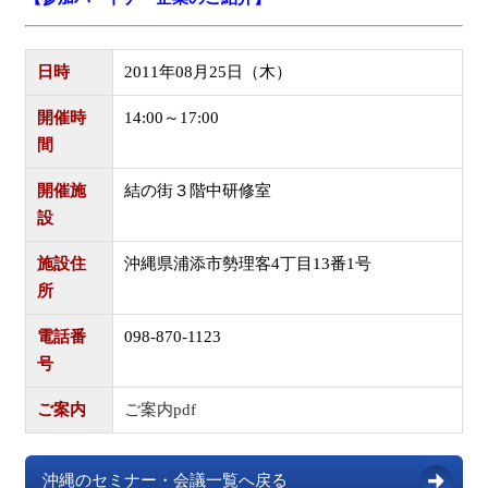
日時
2011年08月25日（木）
開催時
14:00～17:00
間
開催施
結の街３階中研修室
設
施設住
沖縄県浦添市勢理客4丁目13番1号
所
電話番
098-870-1123
号
ご案内
ご案内pdf
沖縄のセミナー・会議一覧へ戻る