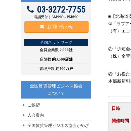
03-3272-7755
■【北
電話受付｜AM9:00～PM6:00
①「ラブア
お問い合わせ
（有）エコ
全国ネットワーク
②「少短会
会員企業数
2,000社
（株）全
店舗数
約3,500店舗
管理戸数
約400万戸
③「お役た
本部新新
全国賃貸管理ビジネス協会
について
ご挨拶
日時
入会案内
開催時間
全国賃貸管理ビジネス協会がめざ