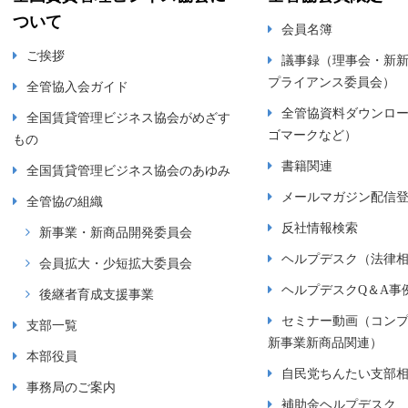
ついて
会員名簿
ご挨拶
議事録（理事会・新
プライアンス委員会）
全管協入会ガイド
全管協資料ダウンロ
全国賃貸管理ビジネス協会がめざす
ゴマークなど）
もの
書籍関連
全国賃貸管理ビジネス協会のあゆみ
メールマガジン配信
全管協の組織
反社情報検索
新事業・新商品開発委員会
ヘルプデスク（法律
会員拡大・少短拡大委員会
ヘルプデスクQ＆A事
後継者育成支援事業
セミナー動画（コン
支部一覧
新事業新商品関連）
本部役員
自民党ちんたい支部
事務局のご案内
補助金ヘルプデスク