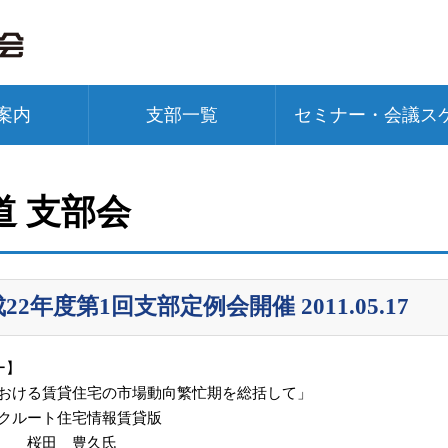
案内
支部一覧
セミナー・会議ス
道 支部会
22年度第1回支部定例会開催 2011.05.17
ー】
における賃貸住宅の市場動向繁忙期を総括して」
クルート住宅情報賃貸版
長 桜田 豊久氏