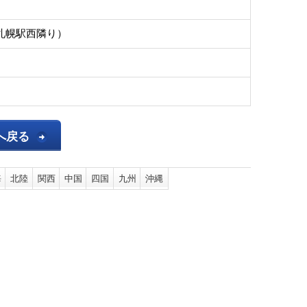
札幌駅西隣り）
へ戻る
海
北陸
関西
中国
四国
九州
沖縄