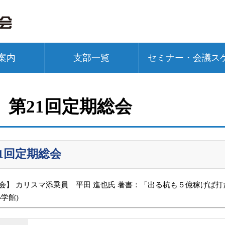
案内
支部一覧
セミナー・会議ス
 第21回定期総会
21回定期総会
会】 カリスマ添乗員 平田 進也氏 著書：「出る杭も５億稼げば打
学館)