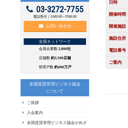
日時
03-3272-7755
開催時間
電話受付｜AM9:00～PM6:00
お問い合わせ
開催施設
施設住所
全国ネットワーク
会員企業数
2,000社
電話番号
店舗数
約3,500店舗
ご案内
管理戸数
約400万戸
全国賃貸管理ビジネス協会
について
ご挨拶
入会案内
全国賃貸管理ビジネス協会がめざ