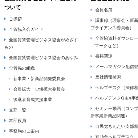
ついて
会員名簿
ご挨拶
議事録（理事会・新
プライアンス委員会）
全管協入会ガイド
全管協資料ダウンロ
全国賃貸管理ビジネス協会がめざす
ゴマークなど）
もの
書籍関連
全国賃貸管理ビジネス協会のあゆみ
メールマガジン配信
全管協の組織
反社情報検索
新事業・新商品開発委員会
ヘルプデスク（法律
会員拡大・少短拡大委員会
ヘルプデスクQ＆A事
後継者育成支援事業
セミナー動画（コン
支部一覧
新事業新商品関連）
本部役員
自民党ちんたい支部
事務局のご案内
補助金ヘルプデスク