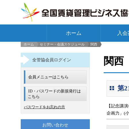
ホーム
入会
ホーム
セミナー・会議スケジュール
関西
>
関西
全管協会員ログイン
会員メニューはこちら
第
ID・パスワードの新規発行は
こちら
【記念講演
パスワードをお忘れの方
企画力」(小
お問い合わせ