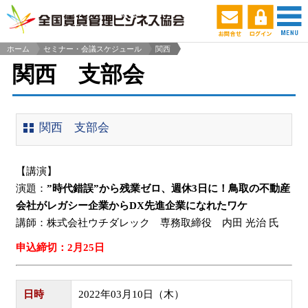
ホーム
セミナー・会議スケジュール
関西
>
関西 支部会
関西 支部会
【講演】
演題：
”時代錯誤”から残業ゼロ、週休3日に！鳥取の不動産
会社がレガシー企業からDX先進企業になれたワケ
講師：株式会社ウチダレック 専務取締役 内田 光治 氏
申込締切：2月25日
日時
2022年03月10日（木）