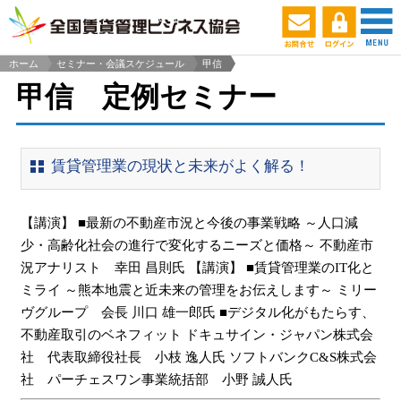
ホーム
セミナー・会議スケジュール
甲信
>
甲信 定例セミナー
賃貸管理業の現状と未来がよく解る！
【講演】 ■最新の不動産市況と今後の事業戦略 ～人口減
少・高齢化社会の進行で変化するニーズと価格～ 不動産市
況アナリスト 幸田 昌則氏 【講演】 ■賃貸管理業のIT化と
ミライ ～熊本地震と近未来の管理をお伝えします～ ミリー
ヴグループ 会長 川口 雄一郎氏 ■デジタル化がもたらす、
不動産取引のベネフィット ドキュサイン・ジャパン株式会
社 代表取締役社長 小枝 逸人氏 ソフトバンクC&S株式会
社 パーチェスワン事業統括部 小野 誠人氏