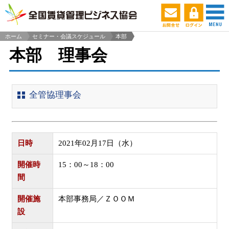
ホーム
セミナー・会議スケジュール
本部
>
本部 理事会
全管協理事会
日時
2021年02月17日（水）
開催時
15：00～18：00
間
開催施
本部事務局／ＺＯＯＭ
設