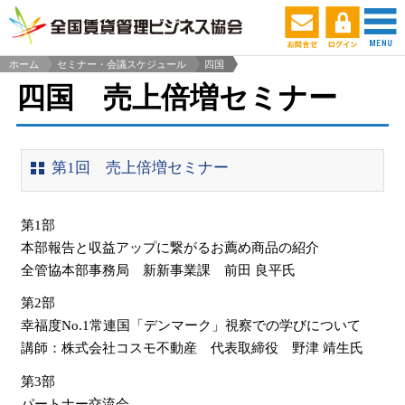
ホーム
セミナー・会議スケジュール
四国
>
四国 売上倍増セミナー
第1回 売上倍増セミナー
第1部
本部報告と収益アップに繋がるお薦め商品の紹介
全管協本部事務局 新新事業課 前田 良平氏
第2部
幸福度No.1常連国「デンマーク」視察での学びについて
講師：株式会社コスモ不動産 代表取締役 野津 靖生氏
第3部
パートナー交流会