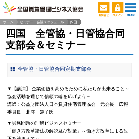
ホーム
セミナー・会議スケジュール
四国
>
四国 全管協・日管協合同
支部会＆セミナー
全管協・日管協合同定期支部会
▼【講演】 企業価値を高めるために私たちが出来ること～
協会活動を通じて信頼の輪を広げよう～
講師：公益財団法人日本賃貸住宅管理協会 元会長 広報
委員長 北澤 艶子氏
▼労務問題の理解ビジネスセミナー
「働き方改革諸法の解説及び対策」～働き方改革による改
正を踏まえて～