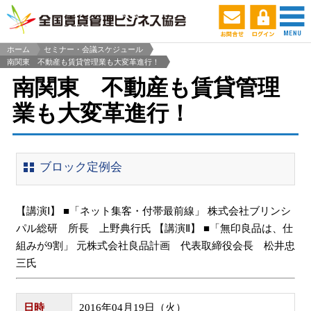
ホーム
セミナー・会議スケジュール
南関東 不動産も賃貸管理業も大変革進行！
>
南関東 不動産も賃貸管理
業も大変革進行！
ブロック定例会
【講演Ⅰ】 ■「ネット集客・付帯最前線」 株式会社ブリンシ
パル総研 所長 上野典行氏 【講演Ⅱ】 ■「無印良品は、仕
組みが9割」 元株式会社良品計画 代表取締役会長 松井忠
三氏
日時
2016年04月19日（火）