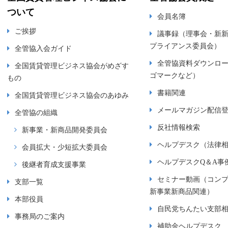
ついて
会員名簿
ご挨拶
議事録（理事会・新
プライアンス委員会）
全管協入会ガイド
全管協資料ダウンロ
全国賃貸管理ビジネス協会がめざす
ゴマークなど）
もの
書籍関連
全国賃貸管理ビジネス協会のあゆみ
メールマガジン配信
全管協の組織
反社情報検索
新事業・新商品開発委員会
ヘルプデスク（法律
会員拡大・少短拡大委員会
ヘルプデスクQ＆A事
後継者育成支援事業
セミナー動画（コン
支部一覧
新事業新商品関連）
本部役員
自民党ちんたい支部
事務局のご案内
補助金ヘルプデスク