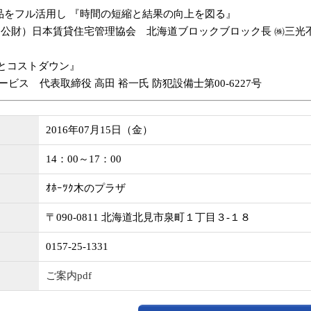
品をフル活用し 『時間の短縮と結果の向上を図る』
（公財）日本賃貸住宅管理協会 北海道ブロックブロック長 ㈱三光
Pとコストダウン』
ビス 代表取締役 高田 裕一氏 防犯設備士第00-6227号
2016年07月15日（金）
14：00～17：00
ｵﾎｰﾂｸ木のプラザ
〒090-0811 北海道北見市泉町１丁目３-１８
0157-25-1331
ご案内pdf