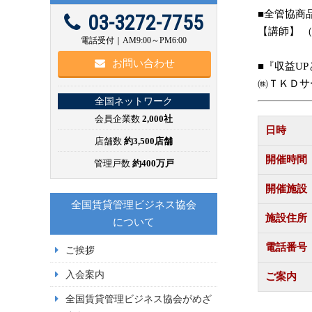
■全管協商
03-3272-7755
【講師】 
電話受付｜AM9:00～PM6:00
お問い合わせ
■『収益U
㈱ＴＫＤサー
全国ネットワーク
会員企業数
2,000社
日時
店舗数
約3,500店舗
開催時間
管理戸数
約400万戸
開催施設
全国賃貸管理ビジネス協会
施設住所
について
電話番号
ご挨拶
入会案内
ご案内
全国賃貸管理ビジネス協会がめざ