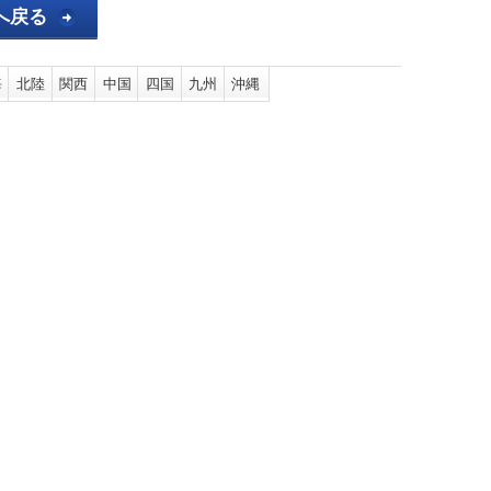
へ戻る
海
北陸
関西
中国
四国
九州
沖縄