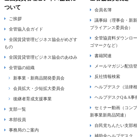
ついて
会員名簿
ご挨拶
議事録（理事会・新
プライアンス委員会）
全管協入会ガイド
全管協資料ダウンロ
全国賃貸管理ビジネス協会がめざす
ゴマークなど）
もの
書籍関連
全国賃貸管理ビジネス協会のあゆみ
メールマガジン配信
全管協の組織
反社情報検索
新事業・新商品開発委員会
ヘルプデスク（法律
会員拡大・少短拡大委員会
ヘルプデスクQ＆A事
後継者育成支援事業
セミナー動画（コン
支部一覧
新事業新商品関連）
本部役員
自民党ちんたい支部
事務局のご案内
補助金ヘルプデスク