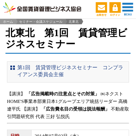
ホーム
セミナー・会議スケジュール
北東北
>
北東北 第1回 賃貸管理ビ
ジネスセミナー
第1回 賃貸管理ビジネスセミナー コンプラ
イアンス委員会主催
【講演】
「広告掲載時の注意点とその対策」
㈱ネクスト
HOME'S事業本部東日本1グループエリア統括リーダー 高橋
遼平氏 【講演】
「広告費名目の受領は脱法報酬」
不動産取
引問題研究所 代表 三好 弘悦氏
日時
2014年07月02日（水）