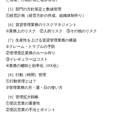
［5］部門の方針策定と数値管理
①経営計画（経営方針の作成、組織体制作り）
［6］賃貸管理業務のリスクマネジメント
①業務上のリスク ②人的リスク ③その他のリスク
［7］生産性を上げる賃貸管理業務の構築
①クレーム・トラブルの予防
②管理受託業務のルール作り
③イレギュラーはコスト
④業務の棚卸と効率化（DX化）
［8］行動（時間）管理
①行動管理とは？
②管理業務の月・週・日の使い方
［9］管理拡大戦略
①受託営業の重要性
②受託営業の手法とポイント