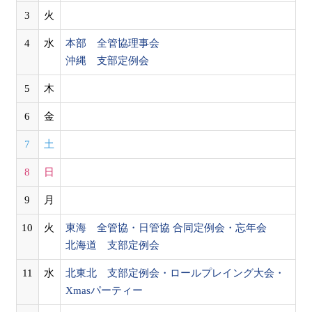
3
火
4
水
本部 全管協理事会
沖縄 支部定例会
5
木
6
金
7
土
8
日
9
月
10
火
東海 全管協・日管協 合同定例会・忘年会
北海道 支部定例会
11
水
北東北 支部定例会・ロールプレイング大会・
Xmasパーティー