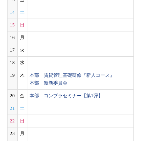
14
土
15
日
16
月
17
火
18
水
19
木
本部 賃貸管理基礎研修『新人コース』
本部 新新委員会
20
金
本部 コンプラセミナー【第1弾】
21
土
22
日
23
月