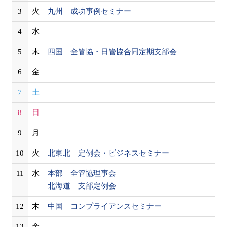
3
火
九州 成功事例セミナー
4
水
5
木
四国 全管協・日管協合同定期支部会
6
金
7
土
8
日
9
月
10
火
北東北 定例会・ビジネスセミナー
11
水
本部 全管協理事会
北海道 支部定例会
12
木
中国 コンプライアンスセミナー
13
金