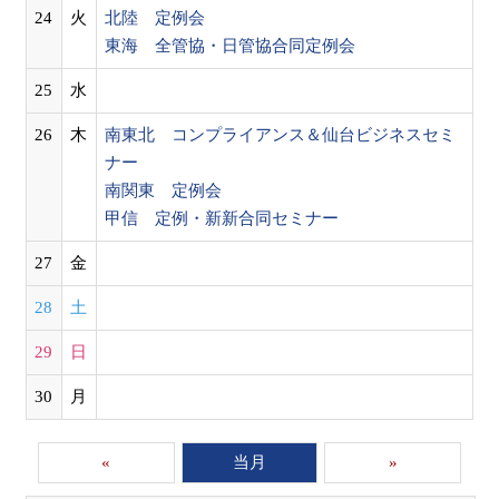
24
火
北陸 定例会
東海 全管協・日管協合同定例会
25
水
26
木
南東北 コンプライアンス＆仙台ビジネスセミ
ナー
南関東 定例会
甲信 定例・新新合同セミナー
27
金
28
土
29
日
30
月
«
当月
»