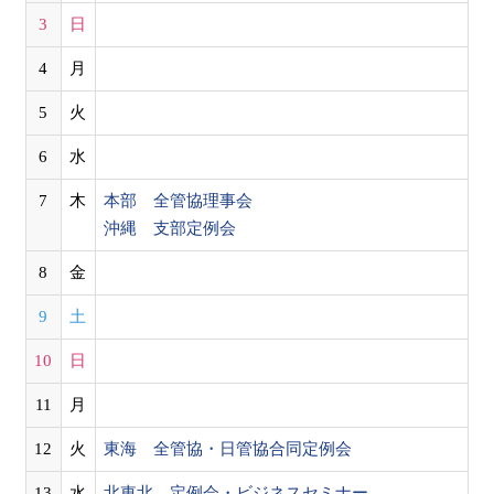
3
日
4
月
5
火
6
水
7
木
本部 全管協理事会
沖縄 支部定例会
8
金
9
土
10
日
11
月
12
火
東海 全管協・日管協合同定例会
13
水
北東北 定例会・ビジネスセミナー