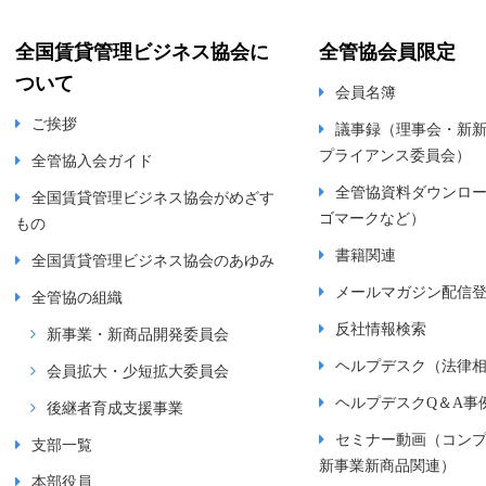
全国賃貸管理ビジネス協会に
全管協会員限定
ついて
会員名簿
ご挨拶
議事録（理事会・新
プライアンス委員会）
全管協入会ガイド
全管協資料ダウンロ
全国賃貸管理ビジネス協会がめざす
ゴマークなど）
もの
書籍関連
全国賃貸管理ビジネス協会のあゆみ
メールマガジン配信
全管協の組織
反社情報検索
新事業・新商品開発委員会
ヘルプデスク（法律
会員拡大・少短拡大委員会
ヘルプデスクQ＆A事
後継者育成支援事業
セミナー動画（コン
支部一覧
新事業新商品関連）
本部役員