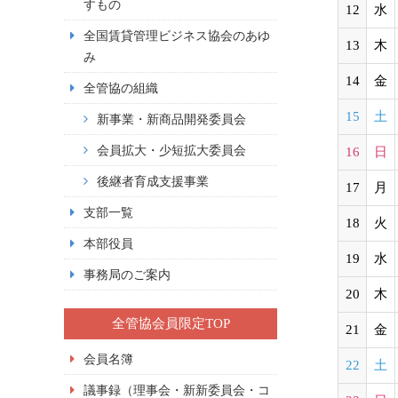
すもの
12
水
全国賃貸管理ビジネス協会のあゆ
13
木
み
14
金
全管協の組織
15
土
新事業・新商品開発委員会
会員拡大・少短拡大委員会
16
日
後継者育成支援事業
17
月
支部一覧
18
火
本部役員
19
水
事務局のご案内
20
木
全管協会員限定TOP
21
金
会員名簿
22
土
議事録（理事会・新新委員会・コ