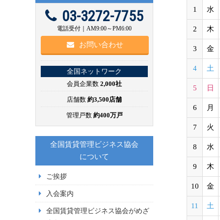
1
水
03-3272-7755
電話受付｜AM9:00～PM6:00
2
木
お問い合わせ
3
金
4
土
全国ネットワーク
会員企業数
2,000社
5
日
店舗数
約3,500店舗
6
月
管理戸数
約400万戸
7
火
全国賃貸管理ビジネス協会
8
水
について
9
木
ご挨拶
10
金
入会案内
11
土
全国賃貸管理ビジネス協会がめざ