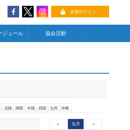
会員ログイン
ケジュール
協会活動
海
北陸
関西
中国
四国
九州
沖縄
«
当月
»