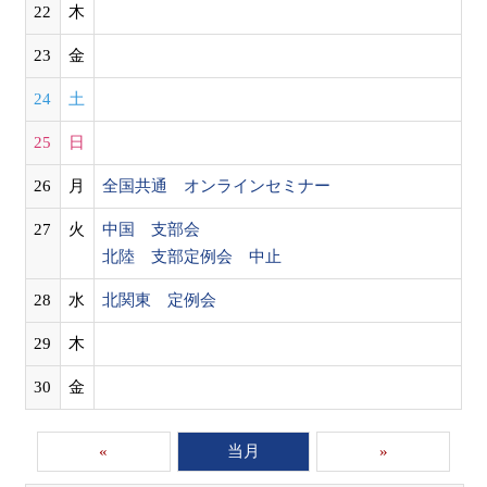
22
木
23
金
24
土
25
日
26
月
全国共通 オンラインセミナー
27
火
中国 支部会
北陸 支部定例会 中止
28
水
北関東 定例会
29
木
30
金
«
当月
»