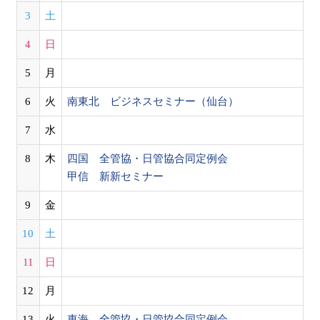
3
土
4
日
5
月
6
火
南東北 ビジネスセミナー（仙台）
7
水
8
木
四国 全管協・日管協合同定例会
甲信 新新セミナー
9
金
10
土
11
日
12
月
13
火
東海 全管協・日管協合同定例会