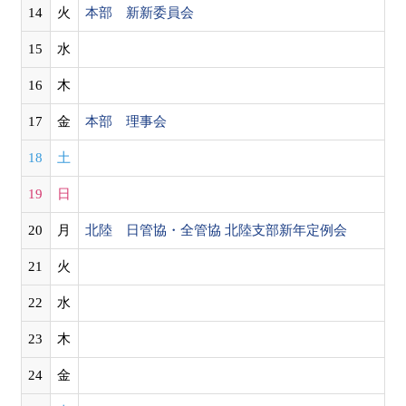
14
火
本部 新新委員会
15
水
16
木
17
金
本部 理事会
18
土
19
日
20
月
北陸 日管協・全管協 北陸支部新年定例会
21
火
22
水
23
木
24
金