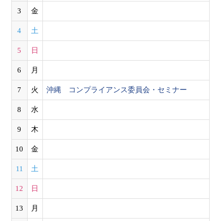
3
金
4
土
5
日
6
月
7
火
沖縄 コンプライアンス委員会・セミナー
8
水
9
木
10
金
11
土
12
日
13
月