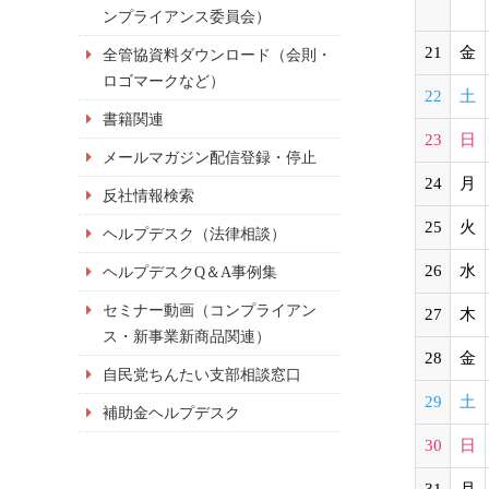
ンプライアンス委員会）
21
金
全管協資料ダウンロード（会則・
ロゴマークなど）
22
土
書籍関連
23
日
メールマガジン配信登録・停止
24
月
反社情報検索
25
火
ヘルプデスク（法律相談）
26
水
ヘルプデスクQ＆A事例集
セミナー動画（コンプライアン
27
木
ス・新事業新商品関連）
28
金
自民党ちんたい支部相談窓口
29
土
補助金ヘルプデスク
30
日
31
月