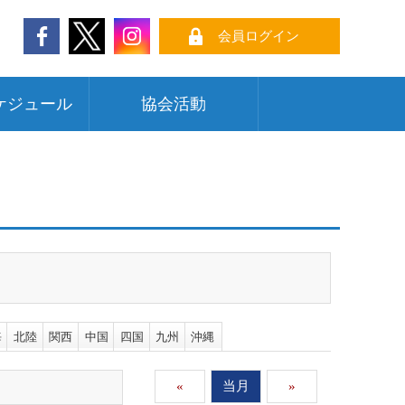
会員ログイン
ケジュール
協会活動
海
北陸
関西
中国
四国
九州
沖縄
«
当月
»