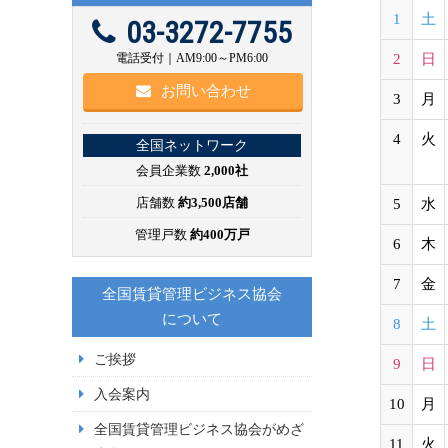
1
土
03-3272-7755
電話受付｜AM9:00～PM6:00
2
日
お問い合わせ
3
月
4
火
全国ネットワーク
会員企業数
2,000社
店舗数
約3,500店舗
5
水
管理戸数
約400万戸
6
木
7
金
全国賃貸管理ビジネス協会
について
8
土
ご挨拶
9
日
入会案内
10
月
全国賃貸管理ビジネス協会がめざ
11
火