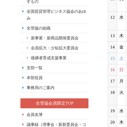
すもの
全国賃貸管理ビジネス協会のあゆ
12
水
み
全管協の組織
13
木
新事業・新商品開発委員会
14
金
会員拡大・少短拡大委員会
後継者育成支援事業
15
土
支部一覧
16
日
本部役員
17
月
事務局のご案内
18
火
全管協会員限定TOP
19
水
会員名簿
20
木
議事録（理事会・新新委員会・コ