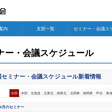
案内
支部一覧
セミナー・会議ス
ナー・会議スケジュール
国セミナー・会議スケジュール新着情報
全国
本部
北海道
北東北
南東北
北関東
南関東
甲信
東
10月
のセミナー