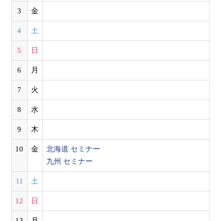
3
金
4
土
5
日
6
月
7
火
8
水
9
木
10
金
北海道 セミナー
九州 セミナー
11
土
12
日
13
月