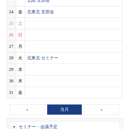
北陸 支部会
24
金
北東北 支部会
25
土
26
日
27
月
28
火
北東北 セミナー
29
水
30
木
31
金
«
当月
»
セミナー・会議予定