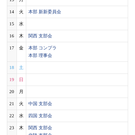
14
火
本部 新新委員会
15
水
16
木
関西 支部会
17
金
本部 コンプラ
本部 理事会
18
土
19
日
20
月
21
火
中国 支部会
22
水
四国 支部会
23
木
関西 支部会