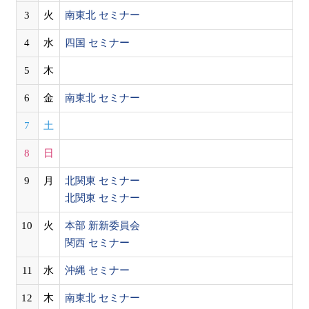
3
火
南東北 セミナー
4
水
四国 セミナー
5
木
6
金
南東北 セミナー
7
土
8
日
9
月
北関東 セミナー
北関東 セミナー
10
火
本部 新新委員会
関西 セミナー
11
水
沖縄 セミナー
12
木
南東北 セミナー