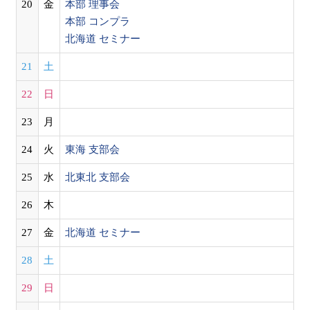
20
金
本部 理事会
本部 コンプラ
北海道 セミナー
21
土
22
日
23
月
24
火
東海 支部会
25
水
北東北 支部会
26
木
27
金
北海道 セミナー
28
土
29
日