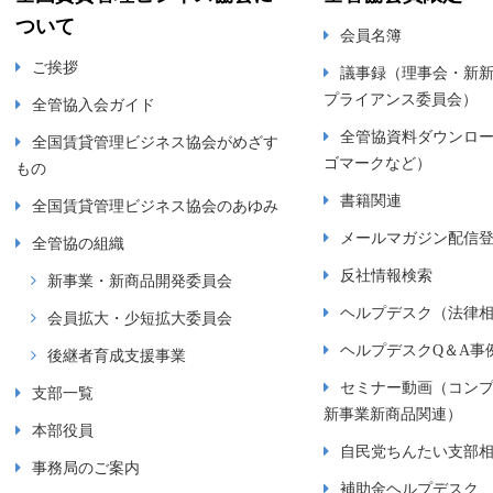
ついて
会員名簿
ご挨拶
議事録（理事会・新
プライアンス委員会）
全管協入会ガイド
全管協資料ダウンロ
全国賃貸管理ビジネス協会がめざす
ゴマークなど）
もの
書籍関連
全国賃貸管理ビジネス協会のあゆみ
メールマガジン配信
全管協の組織
反社情報検索
新事業・新商品開発委員会
ヘルプデスク（法律
会員拡大・少短拡大委員会
ヘルプデスクQ＆A事
後継者育成支援事業
セミナー動画（コン
支部一覧
新事業新商品関連）
本部役員
自民党ちんたい支部
事務局のご案内
補助金ヘルプデスク