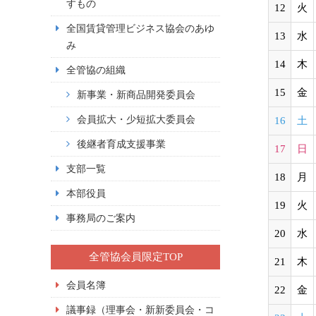
すもの
12
火
全国賃貸管理ビジネス協会のあゆ
13
水
み
14
木
全管協の組織
15
金
新事業・新商品開発委員会
会員拡大・少短拡大委員会
16
土
後継者育成支援事業
17
日
支部一覧
18
月
本部役員
19
火
事務局のご案内
20
水
全管協会員限定TOP
21
木
会員名簿
22
金
議事録（理事会・新新委員会・コ