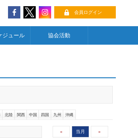
会員ログイン
ケジュール
協会活動
海
北陸
関西
中国
四国
九州
沖縄
«
当月
»