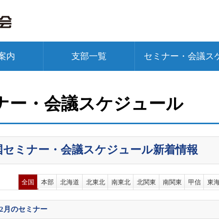
案内
支部一覧
セミナー・会議ス
ナー・会議スケジュール
国セミナー・会議スケジュール新着情報
全国
本部
北海道
北東北
南東北
北関東
南関東
甲信
東
02月
のセミナー