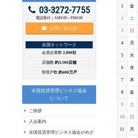
1
金
03-3272-7755
電話受付｜AM9:00～PM6:00
2
土
お問い合わせ
3
日
4
月
全国ネットワーク
会員企業数
2,000社
5
火
店舗数
約3,500店舗
6
水
管理戸数
約400万戸
7
木
全国賃貸管理ビジネス協会
8
金
について
9
土
ご挨拶
10
日
入会案内
11
月
全国賃貸管理ビジネス協会がめざ