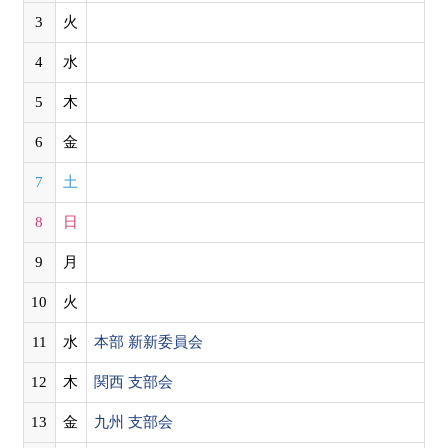
3
火
4
水
5
木
6
金
7
土
8
日
9
月
10
火
11
水
本部 新新委員会
12
木
関西 支部会
13
金
九州 支部会