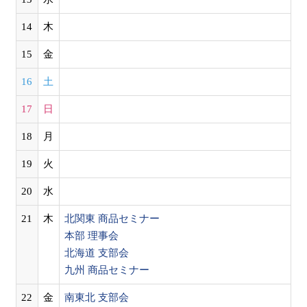
14
木
15
金
16
土
17
日
18
月
19
火
20
水
21
木
北関東 商品セミナー
本部 理事会
北海道 支部会
九州 商品セミナー
22
金
南東北 支部会