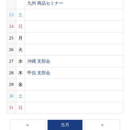
九州 商品セミナー
23
土
24
日
25
月
26
火
27
水
沖縄 支部会
28
木
甲信 支部会
29
金
30
土
31
日
«
当月
»