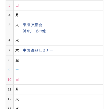
3
日
4
月
5
火
東海 支部会
神奈川 その他
6
水
7
木
中国 商品セミナー
8
金
9
土
10
日
11
月
12
火
13
水