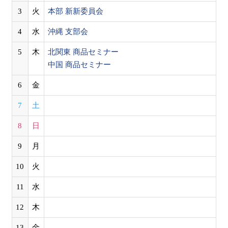
3
火
本部 新新委員会
4
水
沖縄 支部会
5
木
北関東 商品セミナー
中国 商品セミナー
6
金
7
土
8
日
9
月
10
火
11
水
12
木
13
金