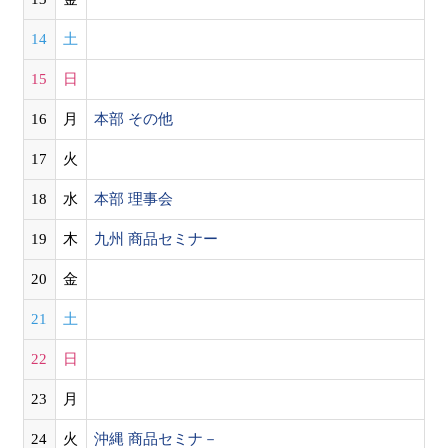
14
土
15
日
16
月
本部 その他
17
火
18
水
本部 理事会
19
木
九州 商品セミナー
20
金
21
土
22
日
23
月
24
火
沖縄 商品セミナ－