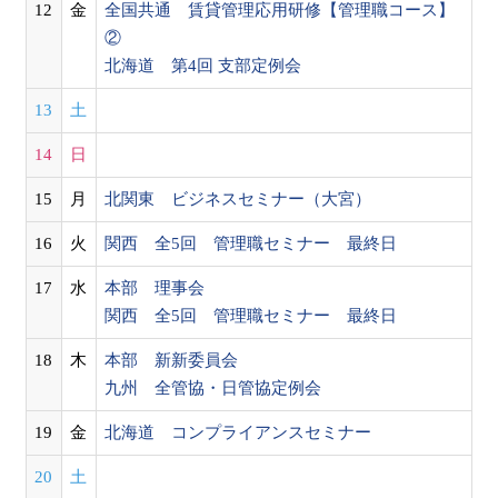
12
金
全国共通 賃貸管理応用研修【管理職コース】
②
北海道 第4回 支部定例会
13
土
14
日
15
月
北関東 ビジネスセミナー（大宮）
16
火
関西 全5回 管理職セミナー 最終日
17
水
本部 理事会
関西 全5回 管理職セミナー 最終日
18
木
本部 新新委員会
九州 全管協・日管協定例会
19
金
北海道 コンプライアンスセミナー
20
土