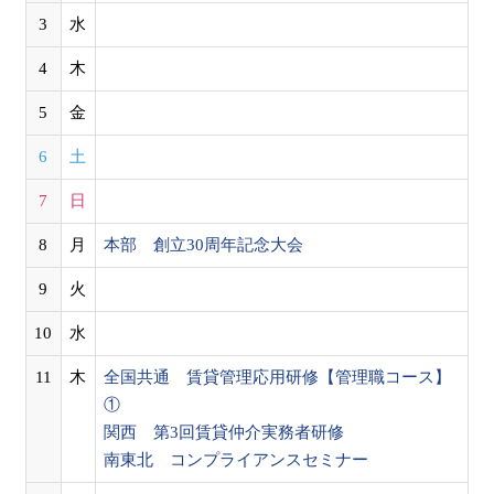
3
水
4
木
5
金
6
土
7
日
8
月
本部 創立30周年記念大会
9
火
10
水
11
木
全国共通 賃貸管理応用研修【管理職コース】
①
関西 第3回賃貸仲介実務者研修
南東北 コンプライアンスセミナー