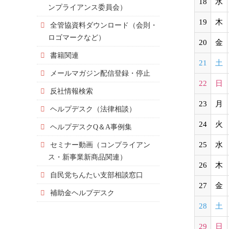
18
水
ンプライアンス委員会）
19
木
全管協資料ダウンロード（会則・
ロゴマークなど）
20
金
書籍関連
21
土
メールマガジン配信登録・停止
22
日
反社情報検索
23
月
ヘルプデスク（法律相談）
24
火
ヘルプデスクQ＆A事例集
セミナー動画（コンプライアン
25
水
ス・新事業新商品関連）
26
木
自民党ちんたい支部相談窓口
27
金
補助金ヘルプデスク
28
土
29
日