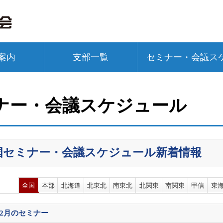
案内
支部一覧
セミナー・会議ス
ナー・会議スケジュール
国セミナー・会議スケジュール新着情報
全国
本部
北海道
北東北
南東北
北関東
南関東
甲信
東
12月
のセミナー