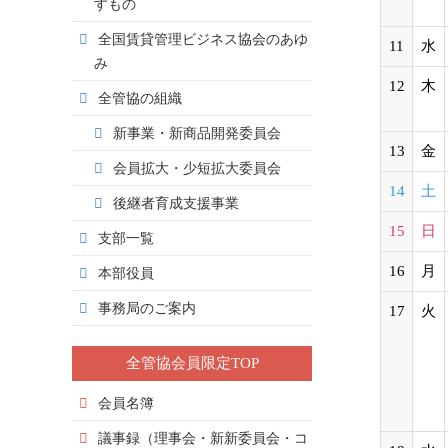
すもの
全国賃貸管理ビジネス協会のあゆ
11
水
み
12
木
全管協の組織
新事業・新商品開発委員会
13
金
会員拡大・少短拡大委員会
14
土
後継者育成支援事業
15
日
支部一覧
16
月
本部役員
事務局のご案内
17
火
全管協会員限定TOP
会員名簿
議事録（理事会・新新委員会・コ