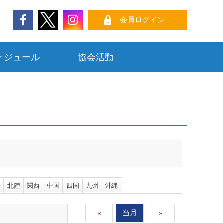
会員ログイン
ケジュール
協会活動
海
北陸
関西
中国
四国
九州
沖縄
«
当月
»