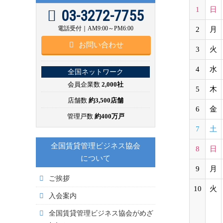
1
日
03-3272-7755
電話受付｜AM9:00～PM6:00
2
月
お問い合わせ
3
火
4
水
全国ネットワーク
会員企業数
2,000社
5
木
店舗数
約3,500店舗
6
金
管理戸数
約400万戸
7
土
全国賃貸管理ビジネス協会
8
日
について
9
月
ご挨拶
10
火
入会案内
全国賃貸管理ビジネス協会がめざ