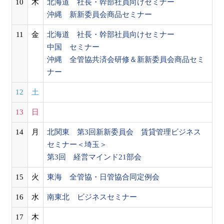
10
木
北海道 社長・幹部社員向けセミナー
沖縄 新新委員会商品セミナー
11
金
北海道 社長・幹部社員向けセミナー
中国 セミナー
沖縄 全管協共済会研修＆新新委員会商品セミ
ナー
12
土
13
日
14
月
北関東 第3回新新委員会 賃貸管理ビジネス
セミナー＜埼玉＞
第3回 経営マインド21部会
15
火
東海 全管協・日管協合同定例会
16
水
南東北 ビジネスセミナー
17
木