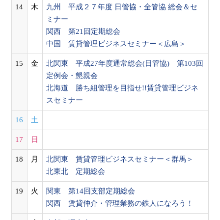
14
木
九州 平成２７年度 日管協・全管協 総会＆セ
ミナー
関西 第21回定期総会
中国 賃貸管理ビジネスセミナー＜広島＞
15
金
北関東 平成27年度通常総会(日管協) 第103回
定例会・懇親会
北海道 勝ち組管理を目指せ!!賃貸管理ビジネ
スセミナー
16
土
17
日
18
月
北関東 賃貸管理ビジネスセミナー＜群馬＞
北東北 定期総会
19
火
関東 第14回支部定期総会
関西 賃貸仲介・管理業務の鉄人になろう！