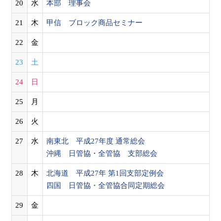
20
水
本部 理事会
21
木
甲信 ブロック商品セミナー
22
金
23
土
24
日
25
月
26
火
27
水
南東北 平成27年度 通常総会
沖縄 日管協・全管協 支部総会
28
木
北海道 平成27年 第1回支部定例会
四国 日管協・全管協合同定期総会
29
金