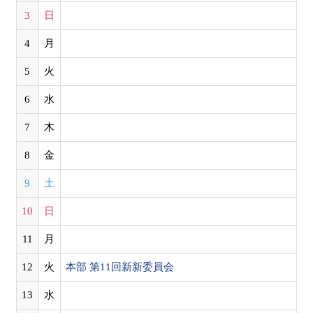
3
日
4
月
5
火
6
水
7
木
8
金
9
土
10
日
11
月
12
火
本部 第11回新新委員会
13
水