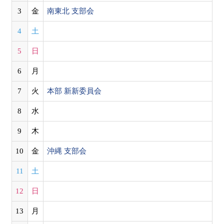
3
金
南東北 支部会
4
土
5
日
6
月
7
火
本部 新新委員会
8
水
9
木
10
金
沖縄 支部会
11
土
12
日
13
月