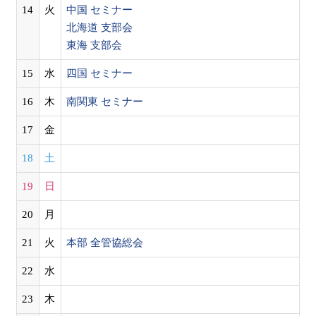
14
火
中国 セミナー
北海道 支部会
東海 支部会
15
水
四国 セミナー
16
木
南関東 セミナー
17
金
18
土
19
日
20
月
21
火
本部 全管協総会
22
水
23
木