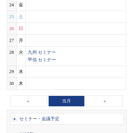
24
金
25
土
26
日
27
月
28
火
九州 セミナー
甲信 セミナー
29
水
30
木
«
当月
»
セミナー・会議予定